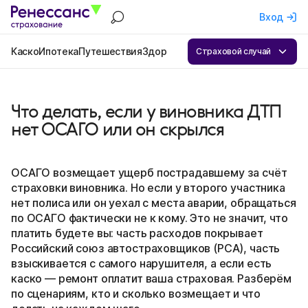
Вход
Каско
Ипотека
Путешествия
Здоровье
Квартира
ОСАГО
Бизнес
А
Страховой случай
Что делать, если у виновника ДТП
нет ОСАГО или он скрылся
ОСАГО возмещает ущерб пострадавшему за счёт
страховки виновника. Но если у второго участника
нет полиса или он уехал с места аварии, обращаться
по ОСАГО фактически не к кому. Это не значит, что
платить будете вы: часть расходов покрывает
Российский союз автостраховщиков (РСА), часть
взыскивается с самого нарушителя, а если есть
каско — ремонт оплатит ваша страховая. Разберём
по сценариям, кто и сколько возмещает и что