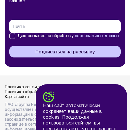
важное
Почта
Даю согласие на обработку
персональных данных
Подписаться на рассылку
Политика конфиденциальности
Политика обработки персональных данных
Карта сайта
ПАО «Группа Ренессанс Страхование»
Наш сайт автоматически
осуществляет опубликование и раскрытие
сохраняет ваши данные в
информации в соответствии с
cookies. Продолжая
законодательством Российской Федерации на
пользоваться сайтом, вы
странице в сети «Интернет», предоставляемой
подтверждаете, что согласны с
информационным агентством - ООО «Интерфакс-