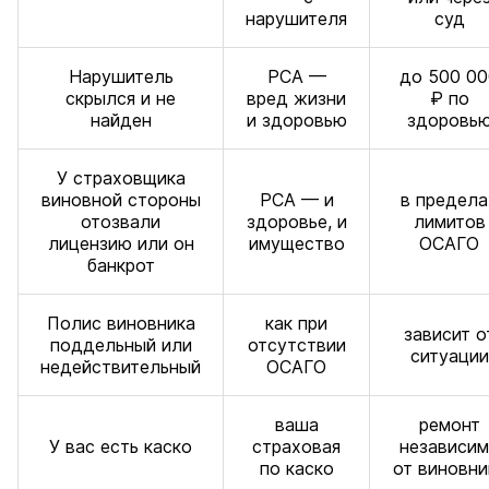
нарушителя
суд
Нарушитель
РСА —
до 500 00
скрылся и не
вред жизни
₽ по
найден
и здоровью
здоровь
У страховщика
виновной стороны
РСА — и
в предела
отозвали
здоровье, и
лимитов
лицензию или он
имущество
ОСАГО
банкрот
Полис виновника
как при
зависит о
поддельный или
отсутствии
ситуации
недействительный
ОСАГО
ваша
ремонт
У вас есть каско
страховая
независи
по каско
от виновни