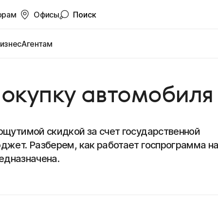
орам
Офисы
Поиск
изнес
Агентам
окупку автомобиля 
ощутимой скидкой за счет государственной
джет. Разберем, как работает госпрограмма н
редназначена.