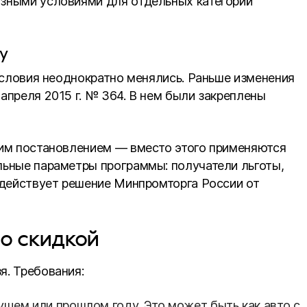
азными условиями для отдельных категорий
у
 условия неоднократно менялись. Раньше изменения
апреля 2015 г. № 364. В нем были закреплены
ним постановлением — вместо этого применяются
льные параметры программы: получатели льготы,
а действует решение Минпромторга России от
о скидкой
я. Требования:
ущем или прошлом году. Это может быть как авто с