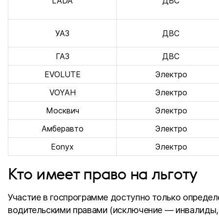
LADA
ДВС
УАЗ
ДВС
ГАЗ
ДВС
EVOLUTE
Электро
VOYAH
Электро
Москвич
Электро
Амберавто
Электро
Eonyx
Электро
Кто имеет право на льготу
Участие в госпрограмме доступно только опреде
водительскими правами (исключение — инвалиды, 