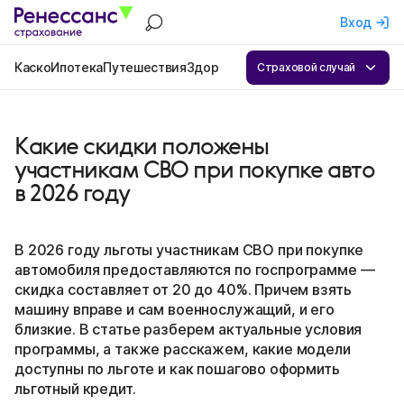
Вход
Каско
Ипотека
Путешествия
Здоровье
Квартира
ОСАГО
Бизнес
А
Страховой случай
Какие скидки положены
участникам СВО при покупке авто
в 2026 году
В 2026 году льготы участникам СВО при покупке
автомобиля предоставляются по госпрограмме —
скидка составляет от 20 до 40%. Причем взять
машину вправе и сам военнослужащий, и его
близкие. В статье разберем актуальные условия
программы, а также расскажем, какие модели
доступны по льготе и как пошагово оформить
льготный кредит.