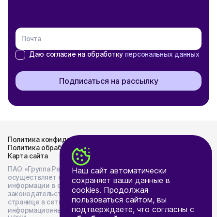
Почта
Даю согласие на обработку
персональных данных
Подписаться на рассылку
Политика конфиденциальности
Политика обработки персональных данных
Карта сайта
ПАО «Группа Ренессанс Страхование»
Наш сайт автоматически
осуществляет опубликование и раскрытие
сохраняет ваши данные в
информации в соответствии с
cookies. Продолжая
законодательством Российской Федерации на
пользоваться сайтом, вы
странице в сети «Интернет», предоставляемой
подтверждаете, что согласны с
информационным агентством - ООО «Интерфакс-