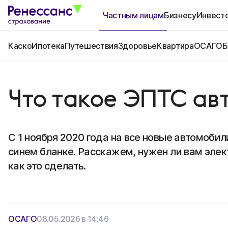
Частным лицам
Бизнесу
Инвест
Каско
Ипотека
Путешествия
Здоровье
Квартира
ОСАГО
Б
Что такое ЭПТС ав
С 1 ноября 2020 года на все новые автомоби
синем бланке. Расскажем, нужен ли вам элек
как это сделать.
ОСАГО
08.05.2026 в 14:46