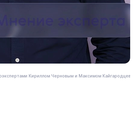
автоэкспертами Кириллом Черновым и Максимом Кайгародцевы