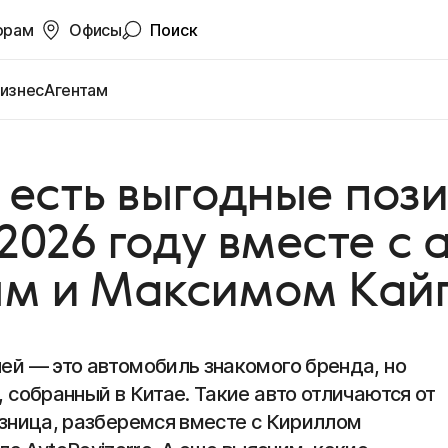
орам
Офисы
Поиск
изнес
Агентам
есть выгодные поз
2026 году вместе с
ым и Максимом Кай
лей — это автомобиль знакомого бренда, но
, собранный в Китае. Такие авто отличаются от
азница, разберемся вместе с Кириллом