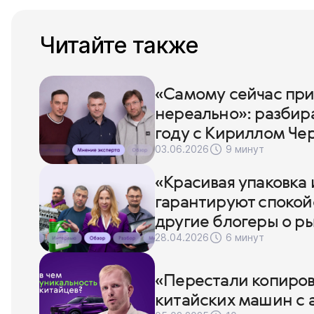
Читайте также
«Самому сейчас при
нереально»: разбира
году с Кириллом Че
03.06.2026
9 минут
«Красивая упаковка 
гарантируют спокойс
другие блогеры о р
28.04.2026
6 минут
«Перестали копиров
китайских машин с