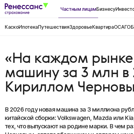
Частным лицам
Бизнесу
Инвест
Каско
Ипотека
Путешествия
Здоровье
Квартира
ОСАГО
Б
«На каждом рынке 
машину за 3 млн в 
Кириллом Чернов
В 2026 году новая машина за 3 миллиона руб
китайской сборки: Volkswagen, Mazda или Kia
тех, что выпускают на родине марки. В чем р