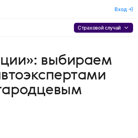
Вход
Страховой случай
иции»: выбираем
 автоэкспертами
гародцевым