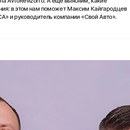
 AvtoRevizorro. А еще выясним, какие
ния: в этом нам поможет Максим Кайгародцев
СА» и руководитель компании «Свой Авто».