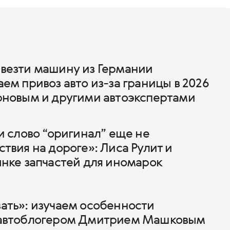
везти машину из Германии
ем привоз авто из-за границы в 2026
рновым и другими автоэкспертами
и слово “оригинал” еще не
твия на дороге»: Лиса Рулит и
ынке запчастей для иномарок
ать»: изучаем особенности
 автоблогером Дмитрием Машковым