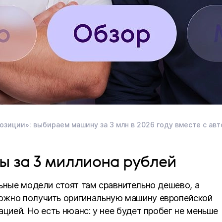
озиции»: выбираем машину за 3 млн в 2026 году вместе с 
пы за 3 миллиона рублей
ьные модели стоят там сравнительно дешево, а
ожно получить оригинальную машину европейской
цией. Но есть нюанс: у нее будет пробег не меньше