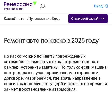
Вход
Каско
Ипотека
Путешествия
Здоровье
Квартира
ОСАГО
Бизнес
А
Страховой случай
Ремонт авто по каско в 2025 году
По каско можно починить поврежденный
автомобиль: заменить стекла, отремонтировать
бампер, устранить вмятины. Но только если машина
пострадала в случае, прописанном в страховом
договоре. Разбираемся, где взять направление в
сервис, как оценивают ущерб и сколько по времени
займет восстановление автомобиля.