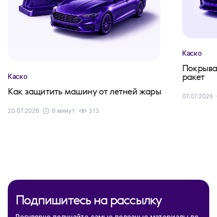
Каско
Покрыва
ракет
Каско
Как защитить машину от летней жары
07.07.2026
20.07.2026
6 минут
313
Подпишитесь на рассылку
Регулярно получайте самые полезные материалы по