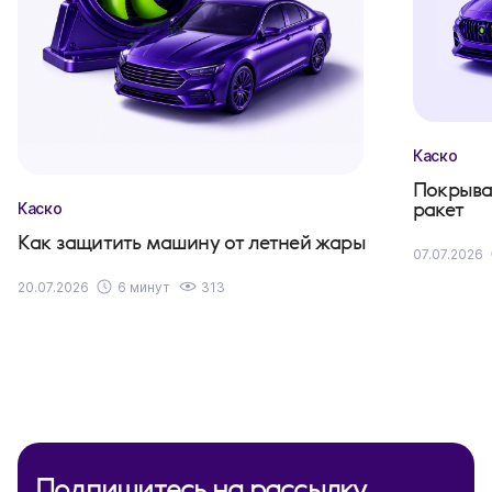
Каско
Покрыва
ракет
Каско
Как защитить машину от летней жары
07.07.2026
20.07.2026
6 минут
313
Подпишитесь на рассылку