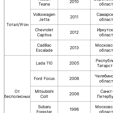
2010
Teana
област
Volkswagen
Самарск
2011
Jetta
област
Тотал/Угон
Chevrolet
Иркутск
2012
Captiva
област
Cadillac
Московс
2013
Escalade
област
Республ
Lada 110
2005
Татарст
Челябинс
Ford Focus
2008
област
От
Mitsubishi
Санкт
2006
бесполисных
Colt
Петербу
Subaru
Московс
1998
Forester
област