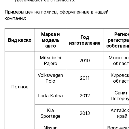
Примеры цен на полисы, оформленные в нашей
компании:
Марка и
Регио
Год
Вид каско
модель
регистра
изготовления
авто
собствен
Mitsubishi
Московс
2010
Pajero
област
Volkswagen
Кировск
2011
Polo
област
Полное
Санкт
Lada Kalina
2012
Петербу
Kia
Алтайск
2013
Sportage
край
Nissan
Воронеж