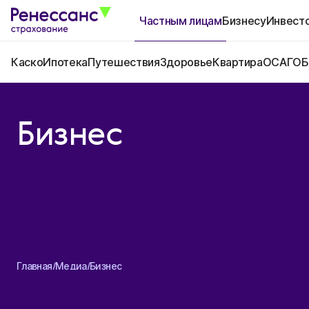
Частным лицам
Бизнесу
Инвест
Каско
Ипотека
Путешествия
Здоровье
Квартира
ОСАГО
Б
Бизнес
Главная
/
Медиа
/
Бизнес