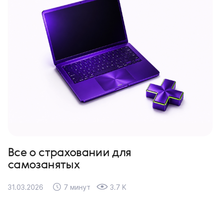
Все о страховании для
самозанятых
31.03.2026
7 минут
3.7 K