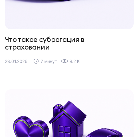
Что такое суброгация в
страховании
28.01.2026
7 минут
9.2 K